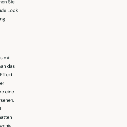
nen Sie
ude Look
ung
es mit
man das
Effekt
er
re eine
rsehen,
l
hatten
 wenig