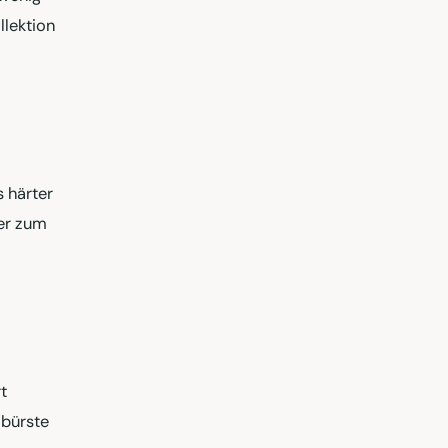
llektion
s härter
ser zum
t
abürste