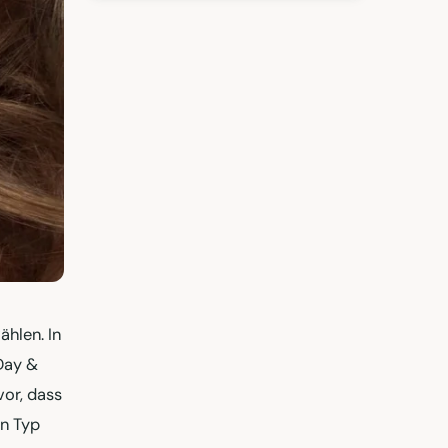
ählen. In
 Day &
vor, dass
en Typ