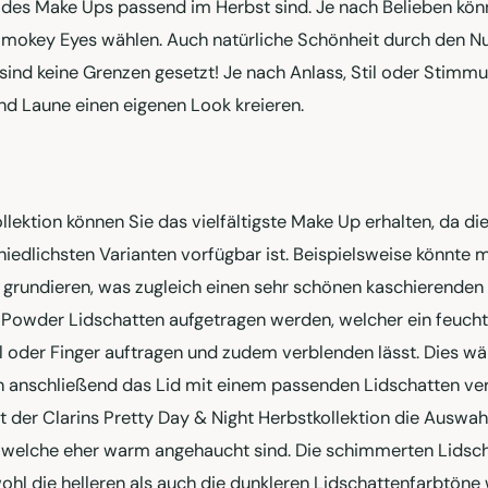
n des Make Ups passend im Herbst sind. Je nach Belieben kön
Smokey Eyes wählen. Auch natürliche Schönheit durch den N
 sind keine Grenzen gesetzt! Je nach Anlass, Stil oder Stimm
nd Laune einen eigenen Look kreieren.
llektion können Sie das vielfältigste Make Up erhalten, da di
iedlichsten Varianten vorfügbar ist. Beispielsweise könnte 
e grundieren, was zugleich einen sehr schönen kaschierenden 
owder Lidschatten aufgetragen werden, welcher ein feucht
el oder Finger auftragen und zudem verblenden lässt. Dies wä
n anschließend das Lid mit einem passenden Lidschatten ve
t der Clarins Pretty Day & Night Herbstkollektion die Auswah
 welche eher warm angehaucht sind. Die schimmerten Lidsc
wohl die helleren als auch die dunkleren Lidschattenfarbtöne