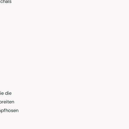
Schals
ie die
breiten
umpfhosen