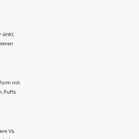
 sinkt,
nteren
nform mit
. Puffs
ere Vs.