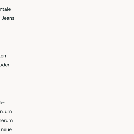
ntale
h Jeans
ten
 oder
ne-
en, um
 herum
e neue