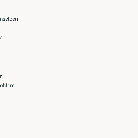
enselben
er
r
Problem